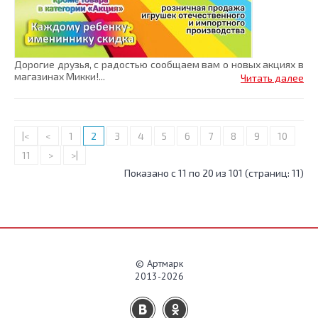
Дорогие друзья, с радостью сообщаем вам о новых акциях в
магазинах Микки!...
Читать далее
|<
<
1
2
3
4
5
6
7
8
9
10
11
>
>|
Показано с 11 по 20 из 101 (страниц: 11)
© Артмарк
2013-2026